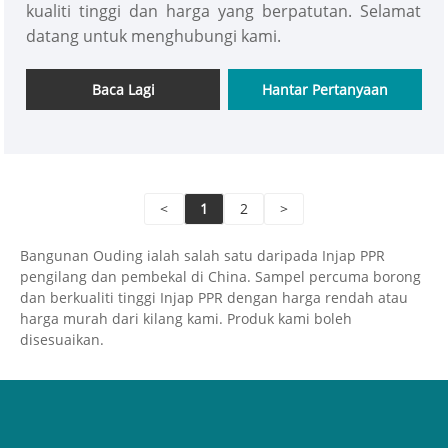
kualiti tinggi dan harga yang berpatutan. Selamat
datang untuk menghubungi kami.
Baca Lagi
Hantar Pertanyaan
<
1
2
>
Bangunan Ouding ialah salah satu daripada Injap PPR
pengilang dan pembekal di China. Sampel percuma borong
dan berkualiti tinggi Injap PPR dengan harga rendah atau
harga murah dari kilang kami. Produk kami boleh
disesuaikan.