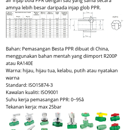
air injap bola PPR dengan saiz yang sama secara
amnya lebih besar daripada injap glob PPR.
Bahan: Pemasangan Besta PPR dibuat di China,
menggunakan bahan mentah yang diimport R200P
atau RA140E
Warna: hijau, hijau tua, kelabu, putih atau nyatakan
warna
Standard: ISO15874-3
Kawalan kualiti: ISO9001
Suhu kerja pemasangan PPR: 0~95â
Tekanan kerja: max 25bar