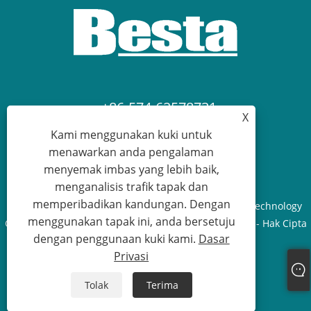
+86-574-62578731
X
Kami menggunakan kuki untuk
devy@albestahk.com
menawarkan anda pengalaman
menyemak imbas yang lebih baik,
menganalisis trafik tapak dan
memperibadikan kandungan. Dengan
Hak Cipta © 2022 Ningbo Ouding Building Material Technology
menggunakan tapak ini, anda bersetuju
Co., Ltd. - Paip PPR, Pemasangan PPR, Acuan Suntikan - Hak Cipta
dengan penggunaan kuki kami.
Dasar
Terpelihara
Privasi
Links
Sitemap
RSS
XML
Dasar Privasi
Tolak
Terima