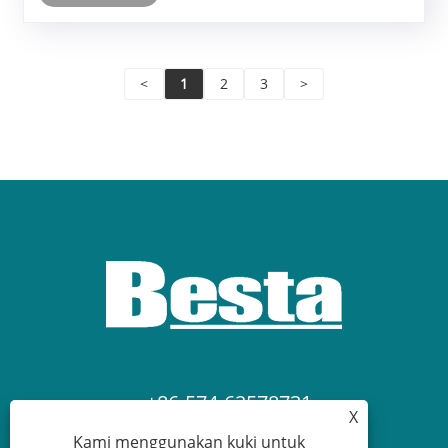
<
1
2
3
>
+86-574-62578731
X
Kami menggunakan kuki untuk