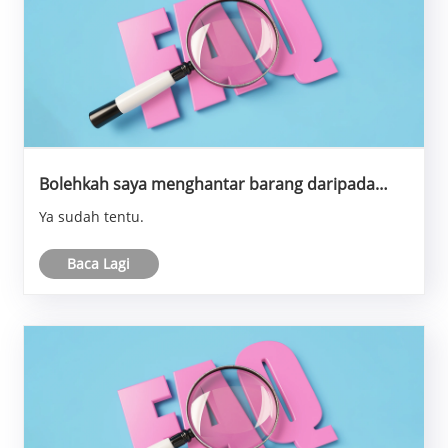
Bolehkah saya menghantar barang daripada
pembekal lain ke kilang anda? Kemudian
Ya sudah tentu.
muatkan bersama-sama?
Baca Lagi