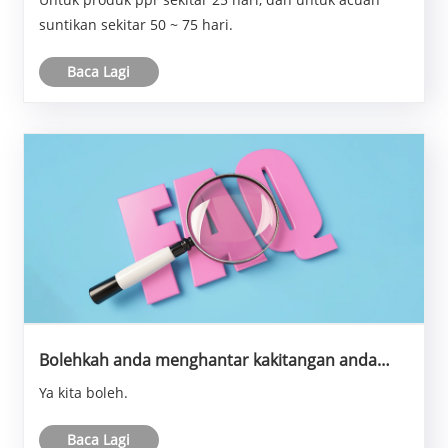
suntikan sekitar 50 ~ 75 hari.
Baca Lagi
Bolehkah anda menghantar kakitangan anda
untuk mengajar kami cara menghasilkan dengan
Ya kita boleh.
acuan anda?
Baca Lagi