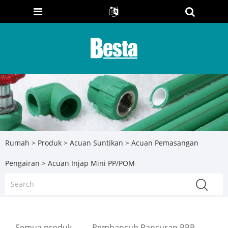
Rumah
>
Produk
>
Acuan Suntikan
>
Acuan Pemasangan
Pengairan
> Acuan Injap Mini PP/POM
Semua produk
Pembancuh Pancuran PPR