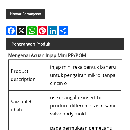
Hantar Pertanyaan
Facebook
X
WhatsApp
Pinterest
LinkedIn
Share
Penerangan Produk
Mengenai Acuan Injap Mini PP/POM
injap mini reka bentuk baharu
Product
untuk pengairan mikro, tanpa
description
cincin o
use changalbe insert to
Saiz boleh
produce different size in same
ubah
valve body mold
pada permukaan pemegang